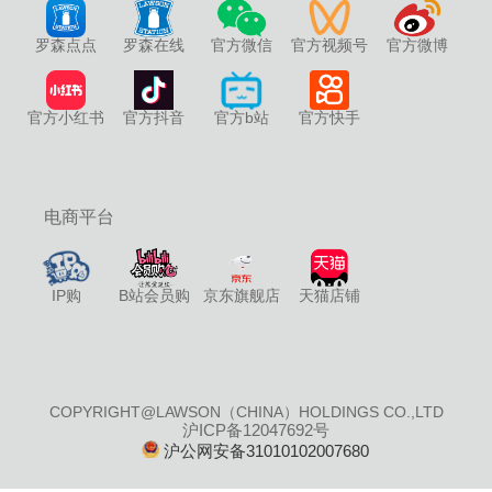
罗森点点
罗森在线
官方微信
官方视频号
官方微博
官方小红书
官方抖音
官方b站
官方快手
电商平台
IP购
B站会员购
京东旗舰店
天猫店铺
COPYRIGHT@LAWSON（CHINA）HOLDINGS CO.,LTD
沪ICP备12047692号
沪公网安备31010102007680