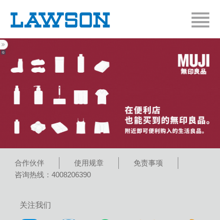
合作伙伴
使用规章
免责事项
咨询热线：4008206390
关注我们