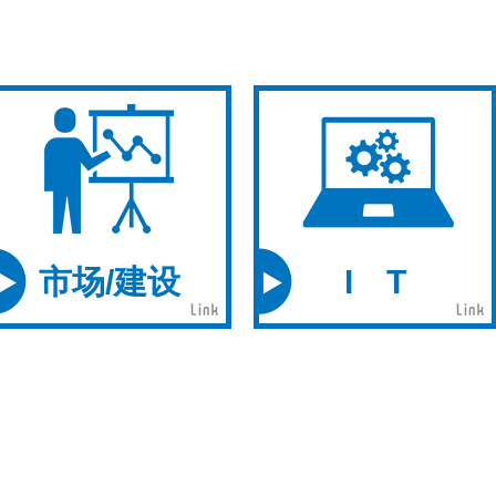
市场/建设
I T