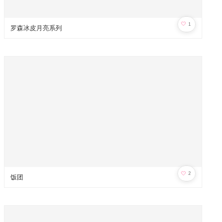
🤍
1
罗森冰皮月亮系列
🤍
2
饭团