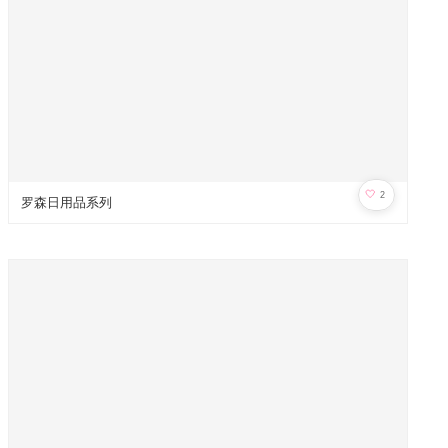
🤍
2
罗森日用品系列