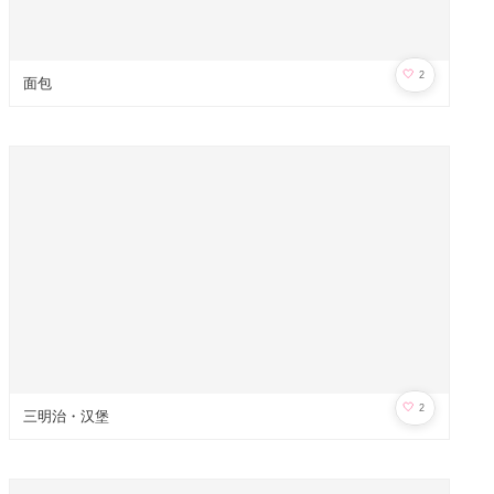
🤍
2
面包
🤍
2
三明治・汉堡