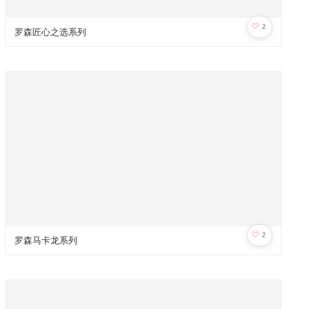
🤍
2
罗森匠心之选系列
🤍
2
罗森马卡龙系列