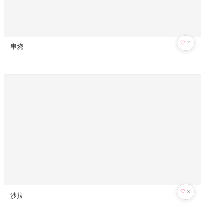
🤍
2
串烧
🤍
3
沙拉