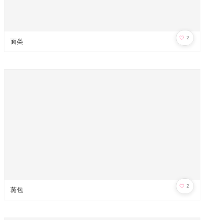
🤍
2
面类
🤍
2
蒸包