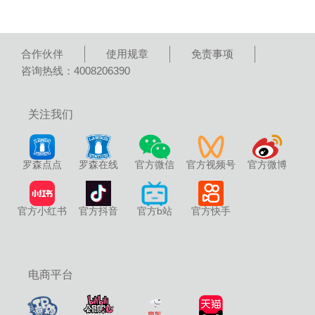
合作伙伴
使用规章
免责事项
咨询热线：4008206390
关注我们
罗森点点
罗森在线
官方微信
官方视频号
官方微博
官方小红书
官方抖音
官方b站
官方快手
电商平台