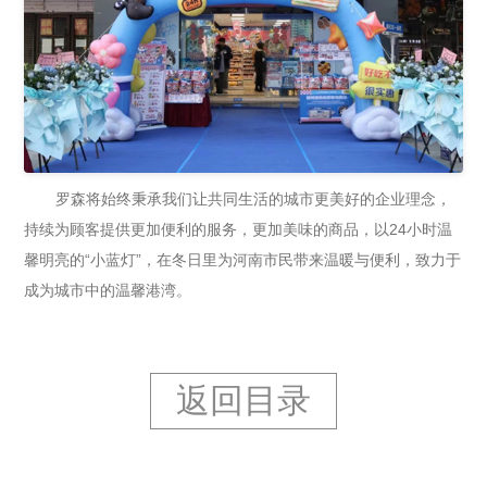
罗森将始终秉承我们让共同生活的城市更美好的企业理念，
持续为顾客提供更加便利的服务，更加美味的商品，以24小时温
馨明亮的“小蓝灯”，在冬日里为河南市民带来温暖与便利，致力于
成为城市中的温馨港湾。
返回目录