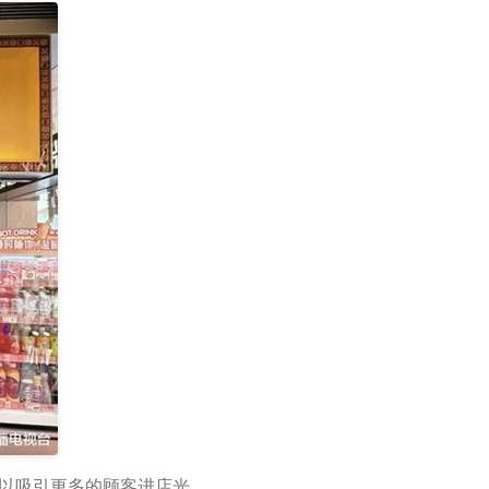
以吸引更多的顾客进店光