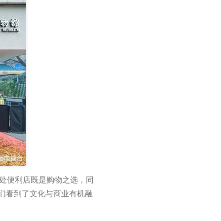
处便利店既是购物之选，同
们看到了文化与商业有机融