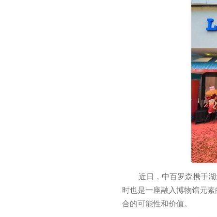
近日，中百罗森携手湖
时也是一座融入博物馆元素
合的可能性和价值。