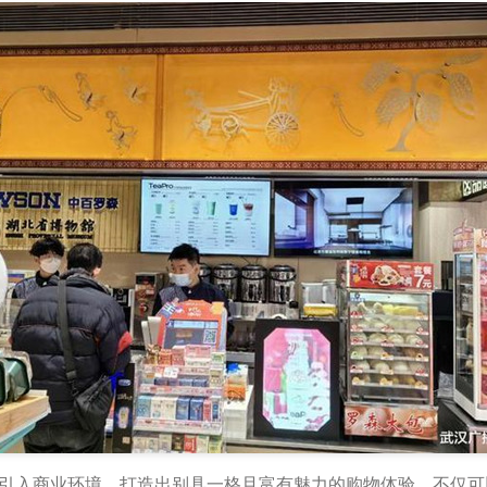
引入商业环境，打造出别具一格且富有魅力的购物体验，不仅可