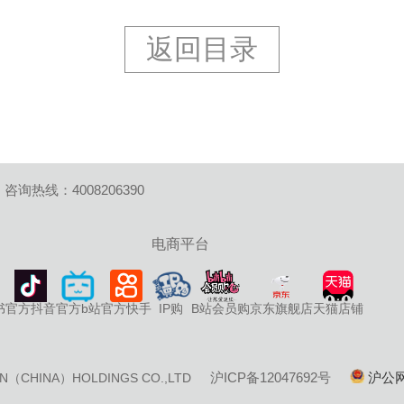
返回目录
咨询热线：4008206390
电商平台
书
官方抖音
官方b站
官方快手
IP购
B站会员购
京东旗舰店
天猫店铺
沪ICP备12047692号
沪公网安
N（CHINA）HOLDINGS CO.,LTD