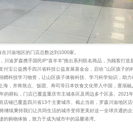
罗森在川渝地区的门店总数达到1000家。
，川渝罗森携手国民IP“喜羊羊”推出系列联名商品，为顾客打造
支付宝公益携手四川省科技公益发展基金会，启动 "山区孩子的科
捐赠科技学习物资，让山区孩子体验科技、学习科学知识，助力
进入上海，并将熬点、饭团、寿司等日本饮食文化带入中国，逐渐融入
年的耕耘，门店已覆盖重庆市主城各区及周边多个区县。2021
前店铺已覆盖四川省13个主要城市。截止当前，罗森川渝地区店铺
将继续秉持我们让共同生活的城市变得更美好这一全球共通的企
捷的购物体验，致力于成为城市中的温馨港湾。