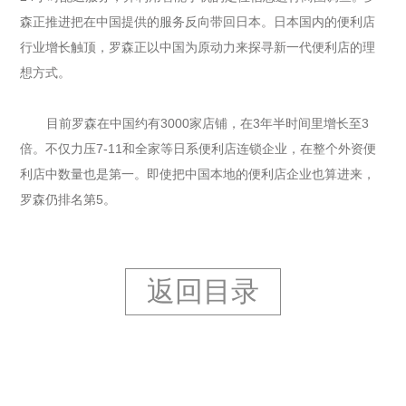
森正推进把在中国提供的服务反向带回日本。日本国内的便利店
行业增长触顶，罗森正以中国为原动力来探寻新一代便利店的理
想方式。
目前罗森在中国约有3000家店铺，在3年半时间里增长至3
倍。不仅力压7-11和全家等日系便利店连锁企业，在整个外资便
利店中数量也是第一。即使把中国本地的便利店企业也算进来，
罗森仍排名第5。
返回目录