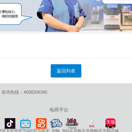
返回列表
咨询热线：4008206390
电商平台
书
官方抖音
官方b站
官方快手
IP购
B站会员购
京东旗舰店
天猫店铺