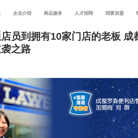
森
企业介绍
商品服务
人才招聘
我要加盟
店员到拥有10家门店的老板 成
逆袭之路