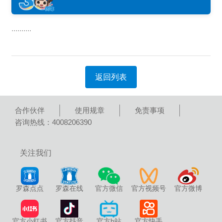
..........
返回列表
合作伙伴
使用规章
免责事项
咨询热线：4008206390
关注我们
罗森点点
罗森在线
官方微信
官方视频号
官方微博
官方小红书
官方抖音
官方b站
官方快手