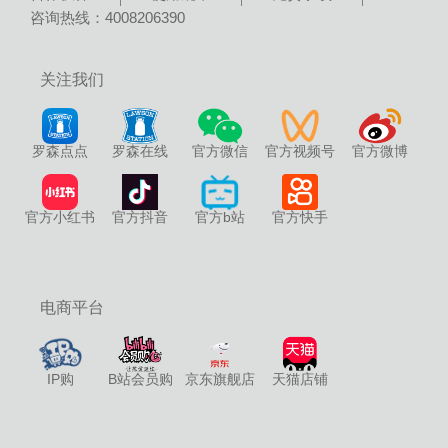
咨询热线：4008206390
关注我们
罗森点点
罗森在线
官方微信
官方视频号
官方微博
官方小红书
官方抖音
官方b站
官方快手
电商平台
IP购
B站会员购
京东旗舰店
天猫店铺