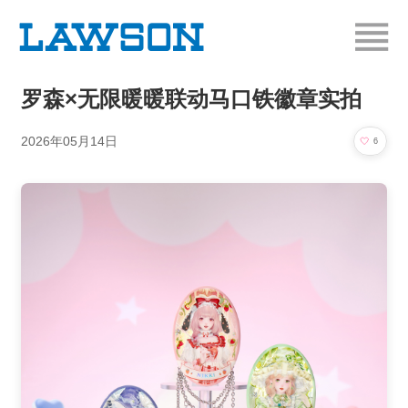
罗森×无限暖暖联动马口铁徽章实拍
2026年05月14日
🤍
6