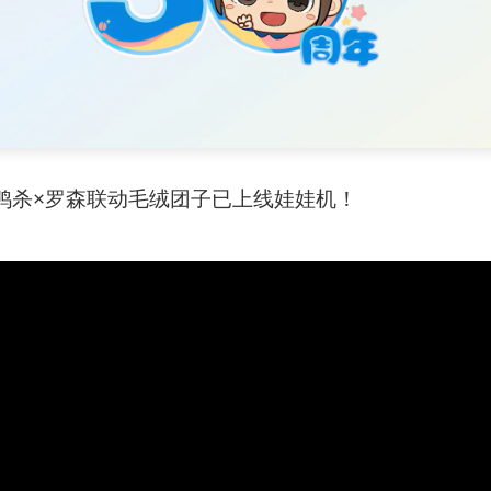
鹅鸭杀×罗森联动毛绒团子已上线娃娃机！