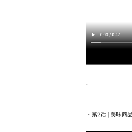
..
・
第2话 | 美味商