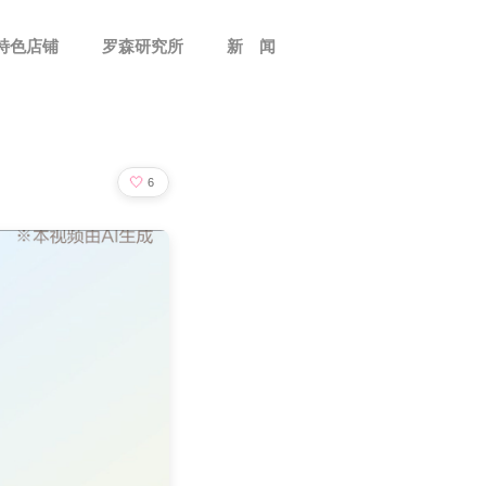
特色店铺
罗森研究所
新 闻
🤍
6