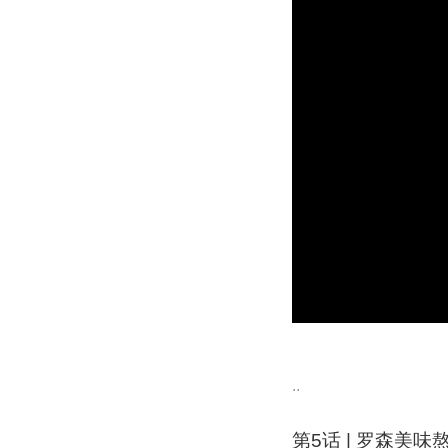
..
第5话 | 罗森美味