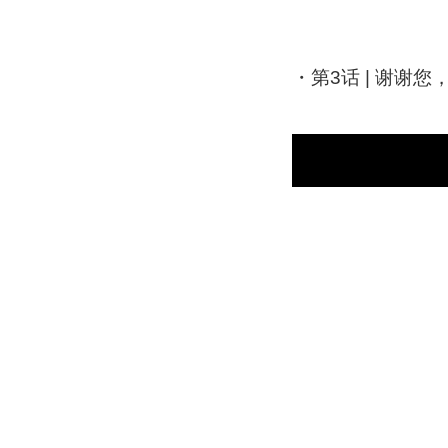
・
第3话 | 谢谢