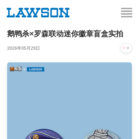
鹅鸭杀×罗森联动迷你徽章盲盒实拍
2026年05月29日
🤍
8