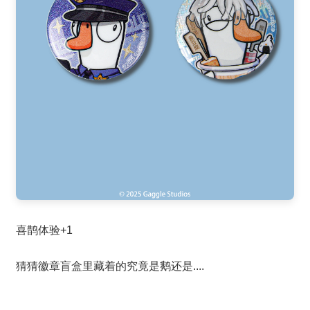
喜鹊体验+1
猜猜徽章盲盒里藏着的究竟是鹅还是....