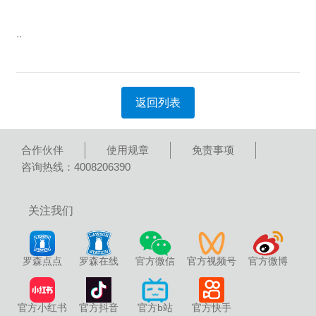
..
返回列表
合作伙伴
使用规章
免责事项
咨询热线：4008206390
关注我们
罗森点点
罗森在线
官方微信
官方视频号
官方微博
官方小红书
官方抖音
官方b站
官方快手