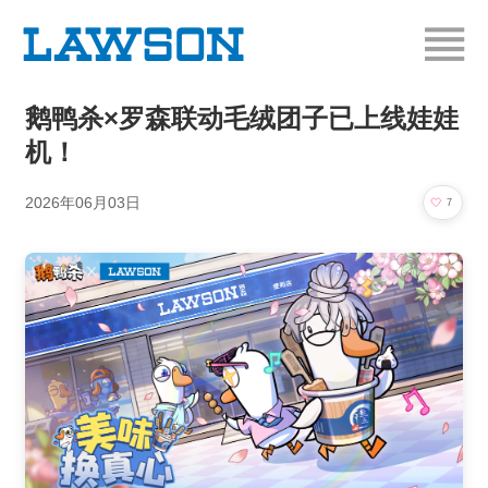
鹅鸭杀×罗森联动毛绒团子已上线娃娃
机！
2026年06月03日
🤍
7