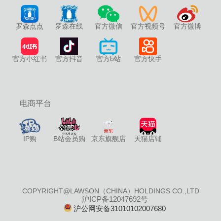
罗森点点
罗森在线
官方微信
官方视频号
官方微博
官方小红书
官方抖音
官方b站
官方快手
电商平台
IP购
B站会员购
京东旗舰店
天猫店铺
COPYRIGHT@LAWSON（CHINA）HOLDINGS CO.,LTD
沪ICP备12047692号
沪公网安备31010102007680